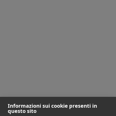
Contatti:
gen2@pec.it
Informazioni sui cookie presenti in
questo sito